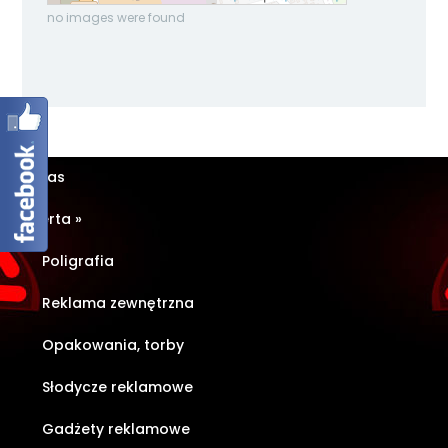
no images were found
O nas
Oferta
»
Poligrafia
Reklama zewnętrzna
Opakowania, torby
Słodycze reklamowe
Gadżety reklamowe