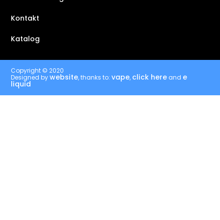
Kontakt
Katalog
Copyright © 2020
website
vape
click here
e
Designed by
, thanks to:
,
and
liquid