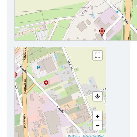
+
−
|
MapPress
© OpenStreetMap