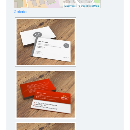
|
MapPress
© OpenStreetMap
Galeria